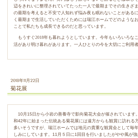
辺をきれいに整理されていてたった一人で最期までその生きざ
の最期を考えると不安で人知れず悩み夜も眠れないことがある
く最期まで生活していただくためには瑞江ホームでどのような
ことで私たちも成長できるのだと思っています。
もうすぐ
2018
年も暮れようとしています。今年もいろいろな
活があり明け暮れがあります。一人ひとりの今を大切にご利用
2018年11月22日
菊花展
10
月
15
日から小岩の善養寺で影向菊花大会が催されています
和
42
年に始まった伝統ある菊花展には遠方からも観賞に訪れる
多いそうですが、瑞江ホームでは地元の貴重な観賞会として毎
しみにしています。
11
月５日に
1
回目を行いましたがやや風が強