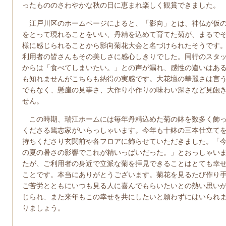
ったもののさわやかな秋の日に恵まれ楽しく観賞できました。
江戸川区のホームページによると、「影向」とは、神仏が仮
をとって現れることをいい、丹精を込めて育てた菊が、まるで
様に感じられることから影向菊花大会と名づけられたそうです
利用者の皆さんもその美しさに感心しきりでした。同行のスタ
からは「食べてしまいたい。」との声が漏れ、感性の違いはあ
も知れませんがこちらも納得の実感です。大花壇の華麗さは言
でもなく、懸崖の見事さ、大作り小作りの味わい深さなど見飽
せん。
この時期、瑞江ホームには毎年丹精込めた菊の鉢を数多く飾
くださる篤志家がいらっしゃいます。今年も十鉢の三本仕立て
持ちくださり玄関前や各フロアに飾らせていただきました。「
の夏の暑さの影響でこれが精いっぱいだった。」とおっしゃい
たが、ご利用者の身近で立派な菊を拝見できることはとても幸
ことです。本当にありがとうございます。菊花を見るたび作り
ご苦労とともにいつも見る人に喜んでもらいたいとの熱い思い
じられ、また来年もこの幸せを共にしたいと願わずにはいられ
りましょう。