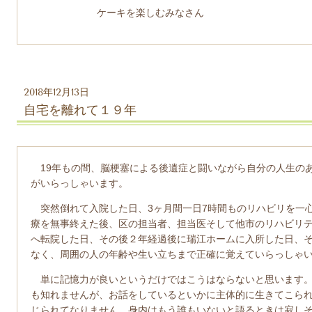
ケーキを楽しむみなさん
2018年12月13日
自宅を離れて１９年
19
年もの間、脳梗塞による後遺症と闘いながら自分の人生の
がいらっしゃいます。
突然倒れて入院した日、
3
ヶ月間一日
7
時間ものリハビリを一
療を無事終えた後、区の担当者、担当医そして他市のリハビリ
へ転院した日、その後２年経過後に瑞江ホームに入所した日、
なく、周囲の人の年齢や生い立ちまで正確に覚えていらっしゃ
単に記憶力が良いというだけではこうはならないと思います。
も知れませんが、お話をしているといかに主体的に生きてこら
じられてなりません。身内はもう誰もいないと語るときは寂し