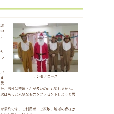
新調
界中
議に
かり
いっ
買い
サンタクロース
せま
。受
した。男性は照屋さんが多いのかも知れません。
て次はもっと素敵なものをプレゼントしようと思
が最終です。ご利用者、ご家族、地域の皆様は