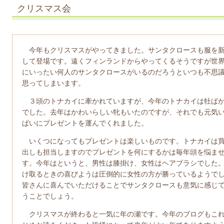
クリスマス会
今年もクリスマスがやってきました。サンタクロースも服を
して登場です。遠くフィンランドからやってくるそうですが世
にいったい何人のサンタクロースがいるのだろうといつも不思
思ってしまいます。
３頭のトナカイに牽かれていますが、今年のトナカイは牡ば
でした。去年はかわいらしい牝もいたのですが、それでも元気
ぱいにプレゼントを運んでくれました。
いくつになってもプレゼントは楽しいものです。トナカイは
出しも担当しますのでプレゼントを何にするかは毎年頭を悩ま
す。今年はというと、男性は膝掛け、女性はヘアブラシでした
け取るときの喜びようは圧倒的に女性の方が勝っているようで
皆さんに喜んでいただけることでサンタクロースも意気に感じ
うことでしょう。
クリスマスが終わると一気に年の瀬です。今年のブログもこれ